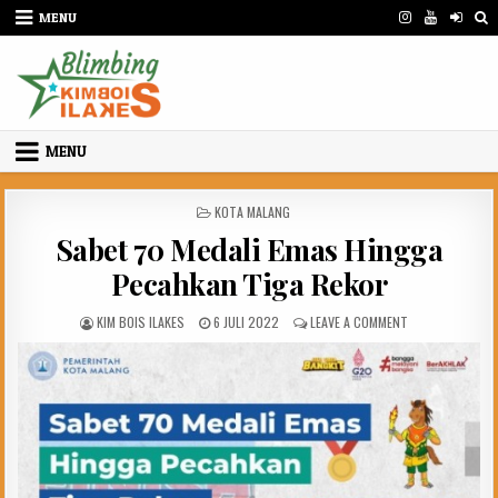
Skip
MENU
to
content
MENU
POSTED
KOTA MALANG
IN
Sabet 70 Medali Emas Hingga
Pecahkan Tiga Rekor
AUTHOR:
PUBLISHED
ON
KIM BOIS ILAKES
6 JULI 2022
LEAVE A COMMENT
DATE:
SABET
70
MEDALI
EMAS
HINGGA
PECAHKAN
TIGA
REKOR