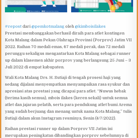
#repost
dari
@pemkotmalang
oleh
@kimboisilakes
Prestasi membanggakan berhasil diraih para atlet kontingen
Kota Malang dalam Pekan Olahraga Provinsi (Porprov) Jatim VII
2022. Raihan 70 medali emas, 67 medali perak, dan 72 medali
perunggu sekaligus mengantarkan Kota Malang sebagai runner
up dalam klasemen akhir porprov yang berlangsung 25 Juni – 3
Juli 2022 di empat kabupaten.
Wali Kota Malang Drs. H. Sutiaji di tengah prosesi haji yang
sedang dijalani menyempatkan menyampaikan rasa syukur dan
apresiasi atas prestasi yang dicapai para atlet. “Nuwus hebak
(terima kasih semua), mbois ilakes (keren sekali) untuk semua
atlet dan jajaran pelatih, serta para pendukung atlet bumi Arema
yang sudah berjuang dan menang untuk nama Kota Malang,” tulis
Sutiaji dalam akun Instagram resminya, Senin (4/7/2022).
Raihan prestasi runner up dalam Porprov VII Jatim ini
merupakan peningkatan dibandingkan porprov sebelumnya di