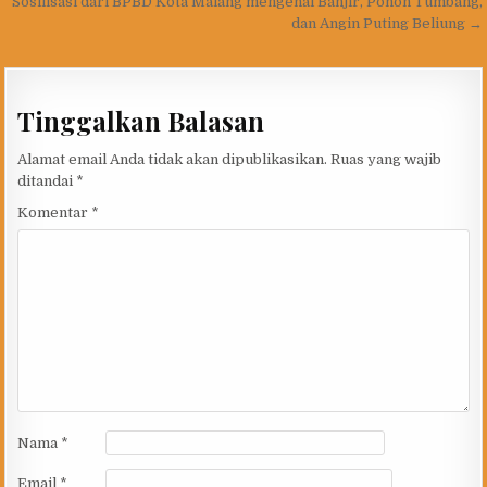
Sosilisasi dari BPBD Kota Malang mengenai Banjir, Pohon Tumbang,
dan Angin Puting Beliung →
Tinggalkan Balasan
Alamat email Anda tidak akan dipublikasikan.
Ruas yang wajib
ditandai
*
Komentar
*
Nama
*
Email
*