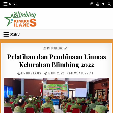
Skip
MENU
to
content
MENU
POSTED
INFO KELURAHAN
IN
Pelatihan dan Pembinaan Linmas
Kelurahan Blimbing 2022
AUTHOR:
PUBLISHED
ON
KIM BOIS ILAKES
15 JUNI 2022
LEAVE A COMMENT
DATE:
PELATIHAN
DAN
PEMBINAAN
LINMAS
KELURAHAN
BLIMBING
2022